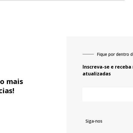
Fique por dentro d
Inscreva-se e receba
atualizadas
o mais
cias!
E-
mail
Siga-nos