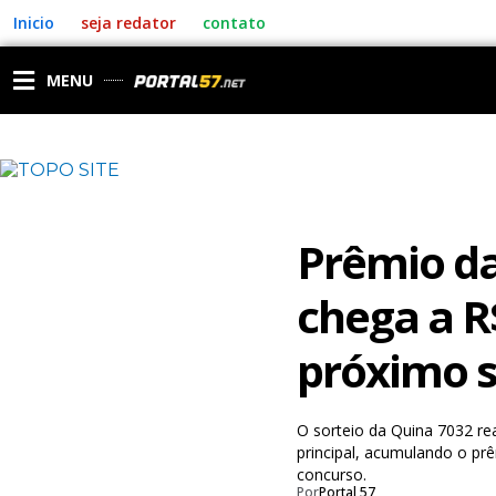
Ir
Inicio
seja redator
contato
para
o
conteúdo
MENU
Prêmio da
chega a R
próximo s
O sorteio da Quina 7032 rea
principal, acumulando o pr
concurso.
Por
Portal 57