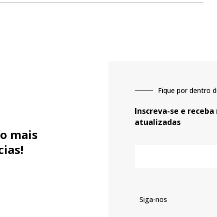
Fique por dentro d
Inscreva-se e receba
atualizadas
o mais
cias!
E-
mail
Siga-nos