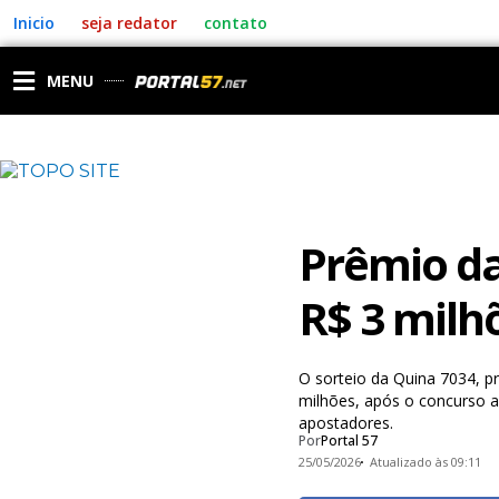
Ir
Inicio
seja redator
contato
para
o
conteúdo
MENU
Prêmio da
R$ 3 milh
O sorteio da Quina 7034, p
milhões, após o concurso an
apostadores.
Por
Portal 57
25/05/2026
Atualizado às 09:11