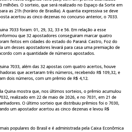
3 milhões. O sorteio, que será realizado no Espaço da Sorte em
ra as 21h (horário de Brasília). A quantia expressiva se deve
sta acertou as cinco dezenas no concurso anterior, o 7033.
ina 7033 foram: 01, 29, 32, 33 e 56. Em relação a esse
a informou que 32 apostadores conseguiram marcar quatro
 foram feitos em cidades do estado do Paraná: Castro, Foz do
da um desses apostadores levará para casa uma premiação de
e acordo com a quantidade de números apostados.
Quina 7033, além das 32 apostas com quatro acertos, houve
adoras que acertaram três números, recebendo R$ 109,32, e
am dois números, com um prêmio de R$ 4,12.
da Quina mostra que, nos últimos sorteios, o prêmio acumulou
7032, realizado em 22 de maio de 2026, e no 7031, em 21 de
nhadores. O último sorteio que distribuiu prêmios foi o 7030,
ando um apostador acertou as cinco dezenas e levou R$
 mais populares do Brasil e é administrada pela Caixa Econômica