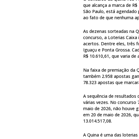
que alcança a marca de R$ 
São Paulo, está agendado pa
ao fato de que nenhuma apo
As dezenas sorteadas na Qu
concurso, a Loterias Caix
acertos. Dentre eles, três
Iguaçu e Ponta Grossa. Ca
R$ 10.610,61, que varia d
Na faixa de premiação da 
também 2.958 apostas ganh
78.323 apostas que marcar
A sequência de resultados 
várias vezes. No concurso 
maio de 2026, não houve ga
em 20 de maio de 2026, qu
13.014.517,08.
A Quina é uma das loterias