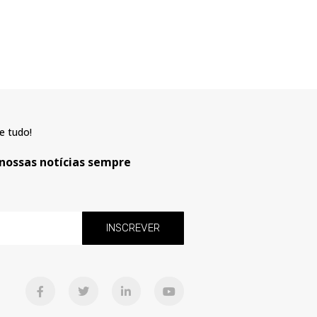
e tudo!
 nossas notícias sempre
INSCREVER
F
T
L
Y
a
w
i
o
c
i
n
u
e
t
k
t