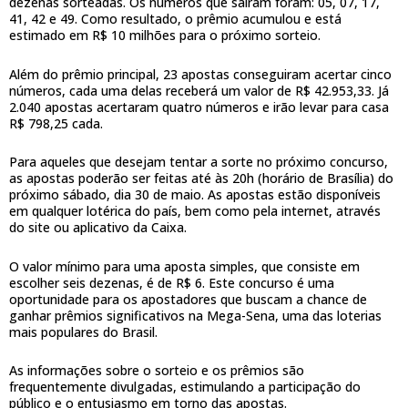
dezenas sorteadas. Os números que saíram foram: 05, 07, 17,
41, 42 e 49. Como resultado, o prêmio acumulou e está
estimado em R$ 10 milhões para o próximo sorteio.
Além do prêmio principal, 23 apostas conseguiram acertar cinco
números, cada uma delas receberá um valor de R$ 42.953,33. Já
2.040 apostas acertaram quatro números e irão levar para casa
R$ 798,25 cada.
Para aqueles que desejam tentar a sorte no próximo concurso,
as apostas poderão ser feitas até às 20h (horário de Brasília) do
próximo sábado, dia 30 de maio. As apostas estão disponíveis
em qualquer lotérica do país, bem como pela internet, através
do site ou aplicativo da Caixa.
O valor mínimo para uma aposta simples, que consiste em
escolher seis dezenas, é de R$ 6. Este concurso é uma
oportunidade para os apostadores que buscam a chance de
ganhar prêmios significativos na Mega-Sena, uma das loterias
mais populares do Brasil.
As informações sobre o sorteio e os prêmios são
frequentemente divulgadas, estimulando a participação do
público e o entusiasmo em torno das apostas.