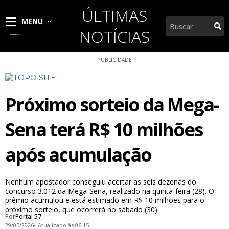
Ir
ÚLTIMAS
para
Pesquisar
MENU
o
NOTÍCIAS
conteúdo
PUBLICIDADE
Próximo sorteio da Mega-
Sena terá R$ 10 milhões
após acumulação
Nenhum apostador conseguiu acertar as seis dezenas do
concurso 3.012 da Mega-Sena, realizado na quinta-feira (28). O
prêmio acumulou e está estimado em R$ 10 milhões para o
próximo sorteio, que ocorrerá no sábado (30).
Por
Portal 57
29/05/2026
Atualizado às 06:15