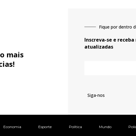
Fique por dentro d
Inscreva-se e receba
atualizadas
o mais
cias!
E-
mail
Siga-nos
Economia
Esporte
Política
Mundo
Polí