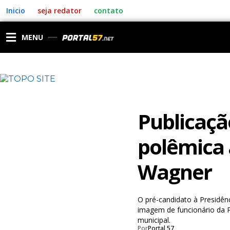
Ir
Inicio
seja redator
contato
para
o
conteúdo
MENU
Publicaçã
polêmica 
Wagner
O pré-candidato à Presidên
imagem de funcionário da P
municipal.
Por
Portal 57