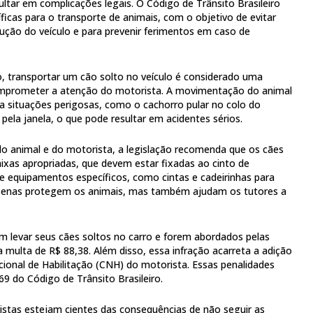
ltar em complicações legais. O Código de Trânsito Brasileiro
íficas para o transporte de animais, com o objetivo de evitar
dução do veículo e para prevenir ferimentos em caso de
, transportar um cão solto no veículo é considerado uma
comprometer a atenção do motorista. A movimentação do animal
 a situações perigosas, como o cachorro pular no colo do
 pela janela, o que pode resultar em acidentes sérios.
do animal e do motorista, a legislação recomenda que os cães
xas apropriadas, que devem estar fixadas ao cinto de
 equipamentos específicos, como cintas e cadeirinhas para
penas protegem os animais, mas também ajudam os tutores a
em levar seus cães soltos no carro e forem abordados pelas
multa de R$ 88,38. Além disso, essa infração acarreta a adição
cional de Habilitação (CNH) do motorista. Essas penalidades
69 do Código de Trânsito Brasileiro.
stas estejam cientes das consequências de não seguir as