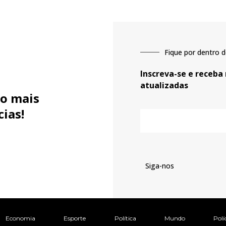
Fique por dentro d
Inscreva-se e receba
atualizadas
o mais
cias!
E-
mail
Siga-nos
Economia
Esporte
Política
Mundo
Polí