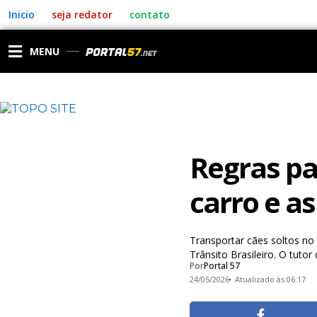
Ir
Inicio
seja redator
contato
para
o
conteúdo
MENU
Regras pa
carro e a
Transportar cães soltos no
Trânsito Brasileiro. O tuto
Por
Portal 57
24/05/2026
Atualizado às 06:17