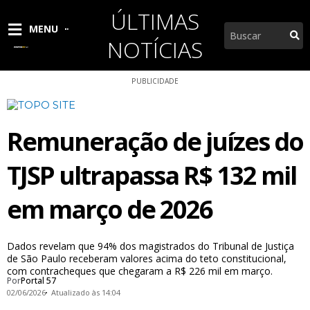
Ir
ÚLTIMAS
para
Pesquisar
MENU
o
NOTÍCIAS
conteúdo
PUBLICIDADE
Remuneração de juízes do
TJSP ultrapassa R$ 132 mil
em março de 2026
Dados revelam que 94% dos magistrados do Tribunal de Justiça
de São Paulo receberam valores acima do teto constitucional,
com contracheques que chegaram a R$ 226 mil em março.
Por
Portal 57
02/06/2026
Atualizado às 14:04