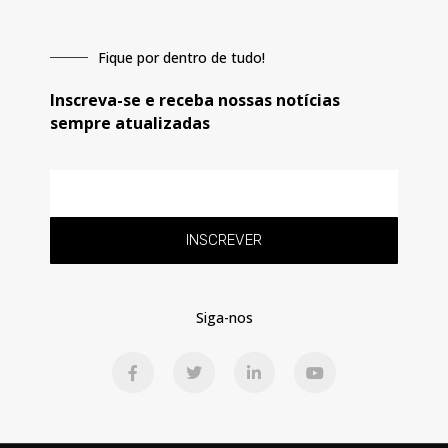
Fique por dentro de tudo!
Inscreva-se e receba nossas notícias
sempre atualizadas
E-
mail
INSCREVER
Siga-nos
F
T
L
Y
a
w
i
o
c
i
n
u
e
t
k
t
b
t
e
u
o
e
d
b