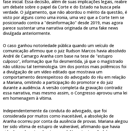
fase inicial. Essa decisão, além de suas implicações legais, reabre
um debate sobre o papel da Corte e do Estado na busca pela
verdade. O julgamento, que não abordou o mérito da questão, é
visto por alguns como uma ironia, uma vez que a Corte tem se
posicionado contra a "desinformação" desde 2019, mas agora
parece sustentar uma narrativa originada de uma fake news
divulgada anteriormente.
O caso ganhou notoriedade pública quando um veículo de
comunicação afirmou que o juiz Rudson Marcos havia absolvido
André de Camargo Aranha com base na tese de "estupro
culposo", informação que foi desmentida, já que o magistrado
não utilizou tal terminologia. Um dos pontos mais polêmicos foi
a divulgação de um vídeo editado que mostrava um
comportamento desrespeitoso do advogado do réu em relação
a Mariana, omitindo a participação do promotor e do juiz
durante a audiência. A versão completa da gravação contradiz
essa narrativa, mas mesmo assim, o Congresso aprovou uma lei
em homenagem à vítima.
Independentemente da conduta do advogado, que foi
considerada por muitos como inaceitável, a absolvição de
Aranha ocorreu por conta da ausência de provas. Mariana alegou
ter sido vítima de estupro de vulnerável, afirmando que havia