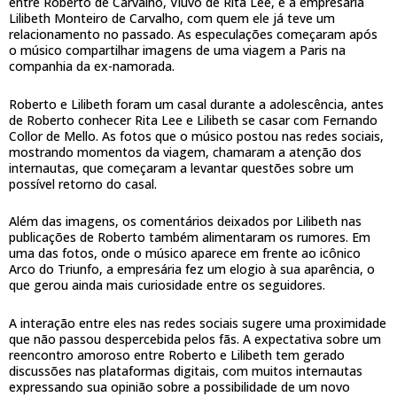
entre Roberto de Carvalho, Viúvo de Rita Lee, e a empresária
Lilibeth Monteiro de Carvalho, com quem ele já teve um
relacionamento no passado. As especulações começaram após
o músico compartilhar imagens de uma viagem a Paris na
companhia da ex-namorada.
Roberto e Lilibeth foram um casal durante a adolescência, antes
de Roberto conhecer Rita Lee e Lilibeth se casar com Fernando
Collor de Mello. As fotos que o músico postou nas redes sociais,
mostrando momentos da viagem, chamaram a atenção dos
internautas, que começaram a levantar questões sobre um
possível retorno do casal.
Além das imagens, os comentários deixados por Lilibeth nas
publicações de Roberto também alimentaram os rumores. Em
uma das fotos, onde o músico aparece em frente ao icônico
Arco do Triunfo, a empresária fez um elogio à sua aparência, o
que gerou ainda mais curiosidade entre os seguidores.
A interação entre eles nas redes sociais sugere uma proximidade
que não passou despercebida pelos fãs. A expectativa sobre um
reencontro amoroso entre Roberto e Lilibeth tem gerado
discussões nas plataformas digitais, com muitos internautas
expressando sua opinião sobre a possibilidade de um novo