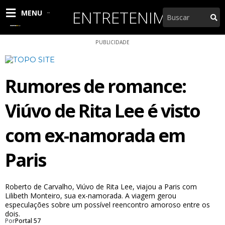
Ir
ENTRETENIMENTO
Pesquisar
MENU
para
o
conteúdo
PUBLICIDADE
Rumores de romance:
Viúvo de Rita Lee é visto
com ex-namorada em
Paris
Roberto de Carvalho, Viúvo de Rita Lee, viajou a Paris com
Lilibeth Monteiro, sua ex-namorada. A viagem gerou
especulações sobre um possível reencontro amoroso entre os
dois.
Por
Portal 57