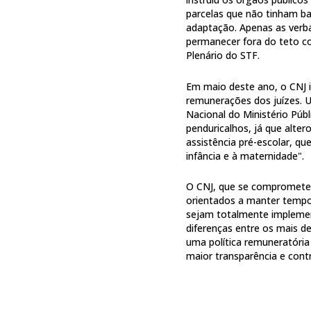
parcelas que não tinham ba
adaptação. Apenas as verba
permanecer fora do teto co
Plenário do STF.
Em maio deste ano, o CNJ 
remunerações dos juízes. U
Nacional do Ministério Púb
penduricalhos, já que alte
assistência pré-escolar, q
infância e à maternidade".
O CNJ, que se comprometeu 
orientados a manter tempo
sejam totalmente impleme
diferenças entre os mais de
uma política remuneratória
maior transparência e cont