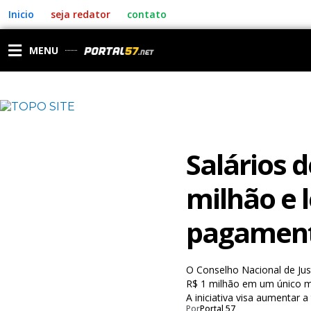
Ir
Inicio
seja redator
contato
para
o
conteúdo
MENU
Salários 
milhão e 
pagamen
O Conselho Nacional de Jus
R$ 1 milhão em um único mê
A iniciativa visa aumentar a 
Por
Portal 57