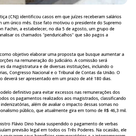
iça (CNJ) identificou casos em que juízes receberam salários
em um único mês. Esse fato motivou o presidente do Supremo
on Fachin, a estabelecer, no dia 5 de agosto, um grupo de
analisar os chamados "penduricalhos" que são pagos a
 como objetivo elaborar uma proposta que busque aumentar a
storções na remuneração do Judiciário. A comissão será
 da magistratura e de diversas instituições, incluindo o
orias, Congresso Nacional e o Tribunal de Contas da União. O
alho deverá ser apresentado em um prazo de até 180 dias.
odelo definitivo para evitar excessos nas remunerações dos
r todos os pagamentos realizados aos magistrados, classificando
 indenizatórias, além de avaliar o impacto dessas somas no
ionalismo público, que atualmente gira em torno de R$ 46,3 mil.
nistro Flávio Dino havia suspendido o pagamento de verbas
suíam previsão legal em todos os Três Poderes. Na ocasião, ele
s a revisarem seus benefícios remuneratórios e a interromperem