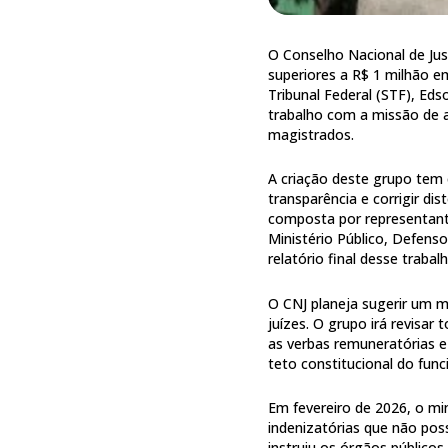
O Conselho Nacional de Just
superiores a R$ 1 milhão 
Tribunal Federal (STF), Eds
trabalho com a missão de 
magistrados.
A criação deste grupo tem
transparência e corrigir di
composta por representantes
Ministério Público, Defens
relatório final desse trab
O CNJ planeja sugerir um m
juízes. O grupo irá revisa
as verbas remuneratórias e
teto constitucional do func
Em fevereiro de 2026, o mi
indenizatórias que não pos
instruiu os órgãos público