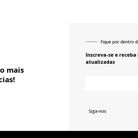
Fique por dentro d
Inscreva-se e receba
atualizadas
o mais
cias!
E-
mail
Siga-nos