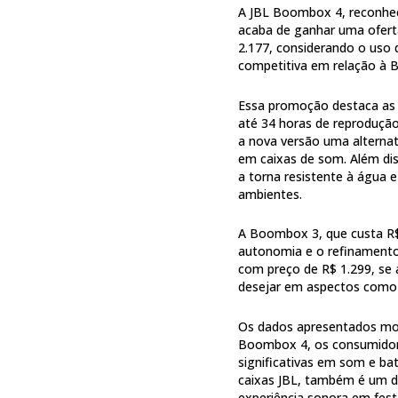
A JBL Boombox 4, reconhec
acaba de ganhar uma oferta
2.177, considerando o uso
competitiva em relação à B
Essa promoção destaca as
até 34 horas de reprodução
a nova versão uma alternat
em caixas de som. Além dis
a torna resistente à água e
ambientes.
A Boombox 3, que custa R$ 
autonomia e o refinamento
com preço de R$ 1.299, se 
desejar em aspectos como e
Os dados apresentados mos
Boombox 4, os consumidore
significativas em som e ba
caixas JBL, também é um di
experiência sonora em fest