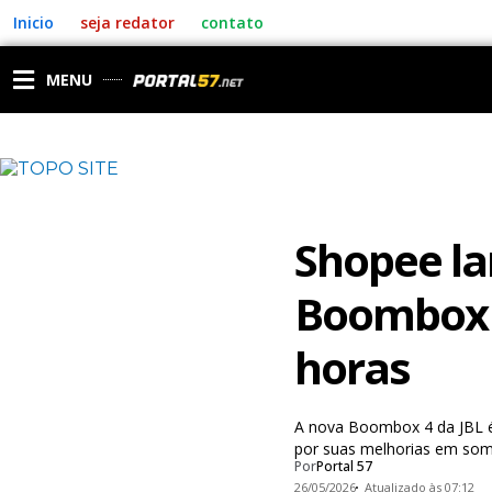
Ir
Inicio
seja redator
contato
para
o
conteúdo
MENU
Shopee la
Boombox 4
horas
A nova Boombox 4 da JBL é
por suas melhorias em som
Por
Portal 57
26/05/2026
Atualizado às 07:12