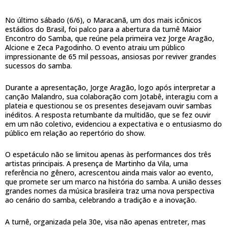
No último sábado (6/6), o Maracanã, um dos mais icônicos
estádios do Brasil, foi palco para a abertura da turnê Maior
Encontro do Samba, que reúne pela primeira vez Jorge Aragão,
Alcione e Zeca Pagodinho. O evento atraiu um público
impressionante de 65 mil pessoas, ansiosas por reviver grandes
sucessos do samba.
Durante a apresentação, Jorge Aragão, logo após interpretar a
canção Malandro, sua colaboração com Jotabê, interagiu com a
plateia e questionou se os presentes desejavam ouvir sambas
inéditos. A resposta retumbante da multidão, que se fez ouvir
em um não coletivo, evidenciou a expectativa e o entusiasmo do
público em relação ao repertório do show.
O espetáculo não se limitou apenas às performances dos três
artistas principais. A presença de Martinho da Vila, uma
referência no gênero, acrescentou ainda mais valor ao evento,
que promete ser um marco na história do samba. A união desses
grandes nomes da música brasileira traz uma nova perspectiva
ao cenário do samba, celebrando a tradição e a inovação.
A turnê, organizada pela 30e, visa não apenas entreter, mas