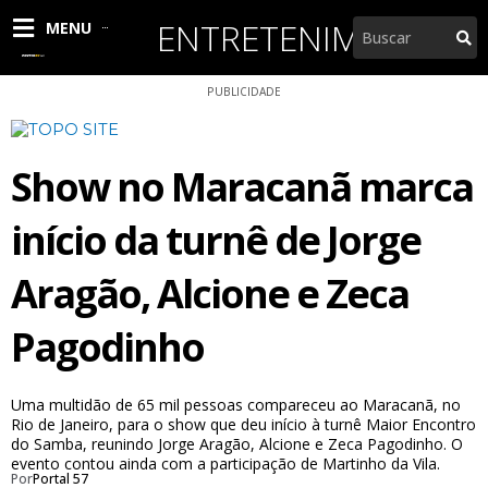
Ir
ENTRETENIMENTO
Pesquisar
MENU
para
o
conteúdo
PUBLICIDADE
Show no Maracanã marca
início da turnê de Jorge
Aragão, Alcione e Zeca
Pagodinho
Uma multidão de 65 mil pessoas compareceu ao Maracanã, no
Rio de Janeiro, para o show que deu início à turnê Maior Encontro
do Samba, reunindo Jorge Aragão, Alcione e Zeca Pagodinho. O
evento contou ainda com a participação de Martinho da Vila.
Por
Portal 57