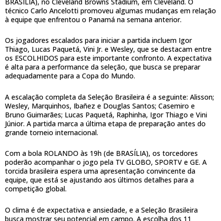
BRASÍLIA), no Cleveland Browns Stadium, em Cleveland. O
técnico Carlo Ancelotti promoveu algumas mudanças em relação
à equipe que enfrentou o Panamá na semana anterior.
Os jogadores escalados para iniciar a partida incluem Igor
Thiago, Lucas Paquetá, Vini Jr. e Wesley, que se destacam entre
os ESCOLHIDOS para este importante confronto. A expectativa
é alta para a performance da seleção, que busca se preparar
adequadamente para a Copa do Mundo.
A escalação completa da Seleção Brasileira é a seguinte: Alisson;
Wesley, Marquinhos, Ibañez e Douglas Santos; Casemiro e
Bruno Guimarães; Lucas Paquetá, Raphinha, Igor Thiago e Vini
Júnior. A partida marca a última etapa de preparação antes do
grande torneio internacional.
Com a bola ROLANDO às 19h (de BRASÍLIA), os torcedores
poderão acompanhar o jogo pela TV GLOBO, SPORTV e GE. A
torcida brasileira espera uma apresentação convincente da
equipe, que está se ajustando aos últimos detalhes para a
competição global.
O clima é de expectativa e ansiedade, e a Seleção Brasileira
busca mostrar seu potencial em campo. A escolha dos 11