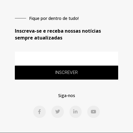
Fique por dentro de tudo!
Inscreva-se e receba nossas notícias
sempre atualizadas
E-
mail
INSCREVER
Siga-nos
F
T
L
Y
a
w
i
o
c
i
n
u
e
t
k
t
b
t
e
u
o
e
d
b