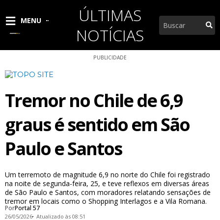
Ir
ÚLTIMAS
para
Pesquisar
MENU
o
NOTÍCIAS
conteúdo
PUBLICIDADE
Tremor no Chile de 6,9
graus é sentido em São
Paulo e Santos
Um terremoto de magnitude 6,9 no norte do Chile foi registrado
na noite de segunda-feira, 25, e teve reflexos em diversas áreas
de São Paulo e Santos, com moradores relatando sensações de
tremor em locais como o Shopping Interlagos e a Vila Romana.
Por
Portal 57
26/05/2026
Atualizado às 08:51