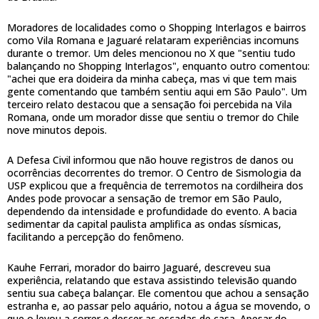
Moradores de localidades como o Shopping Interlagos e bairros
como Vila Romana e Jaguaré relataram experiências incomuns
durante o tremor. Um deles mencionou no X que "sentiu tudo
balançando no Shopping Interlagos", enquanto outro comentou:
"achei que era doideira da minha cabeça, mas vi que tem mais
gente comentando que também sentiu aqui em São Paulo". Um
terceiro relato destacou que a sensação foi percebida na Vila
Romana, onde um morador disse que sentiu o tremor do Chile
nove minutos depois.
A Defesa Civil informou que não houve registros de danos ou
ocorrências decorrentes do tremor. O Centro de Sismologia da
USP explicou que a frequência de terremotos na cordilheira dos
Andes pode provocar a sensação de tremor em São Paulo,
dependendo da intensidade e profundidade do evento. A bacia
sedimentar da capital paulista amplifica as ondas sísmicas,
facilitando a percepção do fenômeno.
Kauhe Ferrari, morador do bairro Jaguaré, descreveu sua
experiência, relatando que estava assistindo televisão quando
sentiu sua cabeça balançar. Ele comentou que achou a sensação
estranha e, ao passar pelo aquário, notou a água se movendo, o
que o levou a correr e descer as escadas de casa. Apesar do