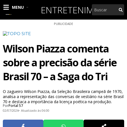
Ir
ENTRETENIMENTO
Pesquisar
MENU
para
o
conteúdo
PUBLICIDADE
Wilson Piazza comenta
sobre a precisão da série
Brasil 70 – a Saga do Tri
O zagueiro Wilson Piazza, da Seleção Brasileira campeã de 1970,
analisa a representação das conversas de vestiário na série Brasil
70 e destaca a importância da licença poética na produção.
Por
Portal 57
02/07/2026
Atualizado às 06:00