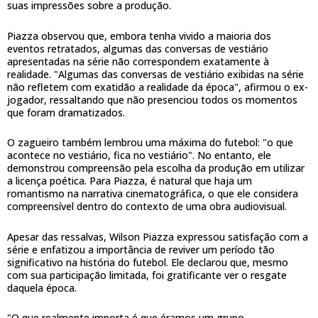
suas impressões sobre a produção.
Piazza observou que, embora tenha vivido a maioria dos
eventos retratados, algumas das conversas de vestiário
apresentadas na série não correspondem exatamente à
realidade. "Algumas das conversas de vestiário exibidas na série
não refletem com exatidão a realidade da época", afirmou o ex-
jogador, ressaltando que não presenciou todos os momentos
que foram dramatizados.
O zagueiro também lembrou uma máxima do futebol: "o que
acontece no vestiário, fica no vestiário". No entanto, ele
demonstrou compreensão pela escolha da produção em utilizar
a licença poética. Para Piazza, é natural que haja um
romantismo na narrativa cinematográfica, o que ele considera
compreensível dentro do contexto de uma obra audiovisual.
Apesar das ressalvas, Wilson Piazza expressou satisfação com a
série e enfatizou a importância de reviver um período tão
significativo na história do futebol. Ele declarou que, mesmo
com sua participação limitada, foi gratificante ver o resgate
daquela época.
"O que realmente importa é que éramos um grupo