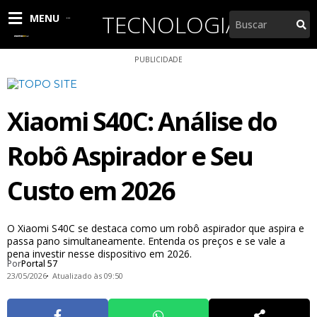
Ir
TECNOLOGIA
Pesquisar
MENU
para
o
conteúdo
PUBLICIDADE
Xiaomi S40C: Análise do
Robô Aspirador e Seu
Custo em 2026
O Xiaomi S40C se destaca como um robô aspirador que aspira e
passa pano simultaneamente. Entenda os preços e se vale a
pena investir nesse dispositivo em 2026.
Por
Portal 57
23/05/2026
Atualizado às 09:50