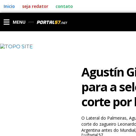
Ir
Inicio
seja redator
contato
para
o
conteúdo
MENU
Agustín G
para a se
corte por 
O Lateral do Palmeiras, Ag
corte do zagueiro Leonardo
Argentina antes do Mundial,
Por
Portal 57