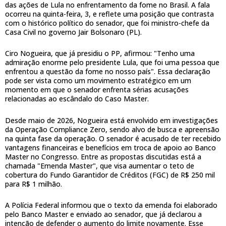
das ações de Lula no enfrentamento da fome no Brasil. A fala
ocorreu na quinta-feira, 3, e reflete uma posição que contrasta
com o histórico político do senador, que foi ministro-chefe da
Casa Civil no governo Jair Bolsonaro (PL).
Ciro Nogueira, que já presidiu o PP, afirmou: "Tenho uma
admiração enorme pelo presidente Lula, que foi uma pessoa que
enfrentou a questão da fome no nosso país". Essa declaração
pode ser vista como um movimento estratégico em um
momento em que o senador enfrenta sérias acusações
relacionadas ao escândalo do Caso Master.
Desde maio de 2026, Nogueira está envolvido em investigações
da Operação Compliance Zero, sendo alvo de busca e apreensão
na quinta fase da operação. O senador é acusado de ter recebido
vantagens financeiras e benefícios em troca de apoio ao Banco
Master no Congresso. Entre as propostas discutidas está a
chamada "Emenda Master", que visa aumentar o teto de
cobertura do Fundo Garantidor de Créditos (FGC) de R$ 250 mil
para R$ 1 milhão.
A Polícia Federal informou que o texto da emenda foi elaborado
pelo Banco Master e enviado ao senador, que já declarou a
intenção de defender o aumento do limite novamente. Esse