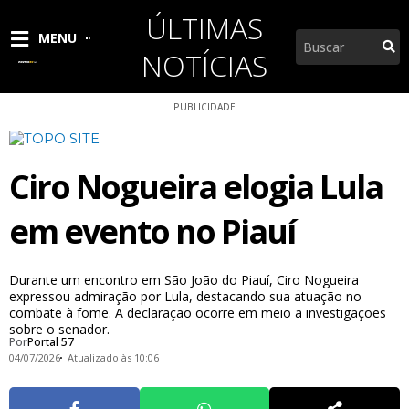
Ir
ÚLTIMAS
para
Pesquisar
MENU
o
NOTÍCIAS
conteúdo
PUBLICIDADE
Ciro Nogueira elogia Lula
em evento no Piauí
Durante um encontro em São João do Piauí, Ciro Nogueira
expressou admiração por Lula, destacando sua atuação no
combate à fome. A declaração ocorre em meio a investigações
sobre o senador.
Por
Portal 57
04/07/2026
Atualizado às 10:06