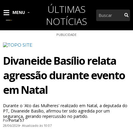
Ir
ÚLTIMAS
para
Pesquisar
MENU
o
NOTÍCIAS
conteúdo
PUBLICIDADE
Divaneide Basílio relata
agressão durante evento
em Natal
Durante o 'Ato das Mulheres' realizado em Natal, a deputada do
PT, Divaneide Basílio, afirmou ter sido agredida por um
segurança, gerando repercussão no partido.
Por
Portal 57
28/06/2026
Atualizado às 10:07