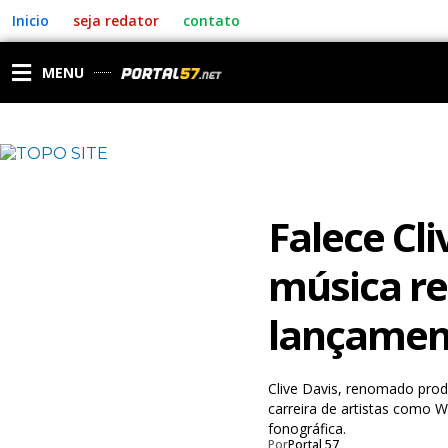
Ir
Inicio
seja redator
contato
para
o
conteúdo
MENU
Falece Cli
música re
lançamen
Clive Davis, renomado produ
carreira de artistas como W
fonográfica.
Por
Portal 57