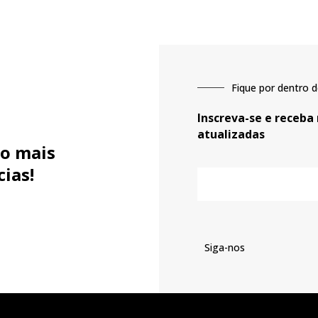
Fique por dentro d
Inscreva-se e receba
atualizadas
o mais
cias!
E-
mail
Siga-nos