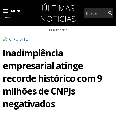
Ir
ÚLTIMAS
para
Pesquisar
MENU
o
NOTÍCIAS
conteúdo
PUBLICIDADE
Inadimplência
empresarial atinge
recorde histórico com 9
milhões de CNPJs
negativados