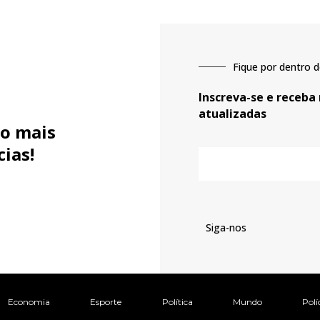
Fique por dentro d
Inscreva-se e receba
atualizadas
o mais
cias!
E-
mail
Siga-nos
Economia
Esporte
Política
Mundo
Polí