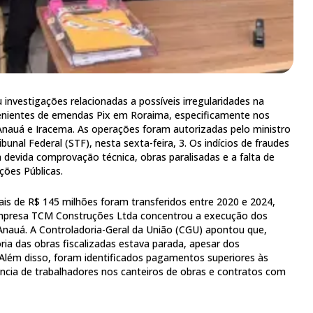
ou investigações relacionadas a possíveis irregularidades na
venientes de emendas Pix em Roraima, especificamente nos
Anauá e Iracema. As operações foram autorizadas pelo ministro
bunal Federal (STF), nesta sexta-feira, 3. Os indícios de fraudes
evida comprovação técnica, obras paralisadas e a falta de
ções Públicas.
s de R$ 145 milhões foram transferidos entre 2020 e 2024,
empresa TCM Construções Ltda concentrou a execução dos
Anauá. A Controladoria-Geral da União (CGU) apontou que,
oria das obras fiscalizadas estava parada, apesar dos
Além disso, foram identificados pagamentos superiores às
ncia de trabalhadores nos canteiros de obras e contratos com