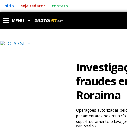
Ir
Inicio
seja redator
contato
para
o
conteúdo
MENU
Investiga
fraudes e
Roraima
Operações autorizadas pel
parlamentares nos municípi
superfaturamento e lavagen
Por
Portal 57