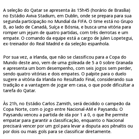
A seleção do Qatar se apresenta às 15h45 (horário de Brasília)
no Estádio Aviva Stadium, em Dublin, onde se prepara para sua
segunda participação no Mundial da FIFA. O time está no Grupo
B, ao lado de Canadá, Suíça e Bósnia, e busca uma vitória para
romper um jejum de quatro partidas, com três derrotas e um
empate. O comando da equipe está a cargo de Julen Lopetegui,
ex-treinador do Real Madrid e da seleção espanhola.
Por sua vez, a Irlanda, que não se classificou para a Copa do
Mundo deste ano, vem de uma goleada de 5 a 0 sobre Granada
e apresenta um bom desempenho, com seis jogos sem perder,
sendo quatro vitórias e dois empates. O palpite para o duelo
sugere a vitória da Irlanda no Resultado Final, considerando sua
tradição e a vantagem de jogar em casa, o que pode dificultar a
tarefa do Qatar.
Às 21h, no Estádio Carlos Zamith, será decidido o campeão da
Copa Norte, com o jogo entre Nacional-AM e Paysandu. O
Paysandu venceu a partida de ida por 1 a 0, o que lhe permite
empatar para garantir a classificação, enquanto o Nacional
precisará vencer por um gol para levar a disputa aos pênaltis ou
por dois ou mais gols para se classificar diretamente.