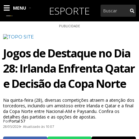
Ir
ESPORTE
Pesquisar
MENU
para
o
conteúdo
PUBLICIDADE
Jogos de Destaque no Dia
28: Irlanda Enfrenta Qatar
e Decisão da Copa Norte
Na quinta-feira (28), diversas competições atraem a atenção dos
torcedores, incluindo um amistoso entre Irlanda e Qatar e a final
da Copa Norte entre Nacional-AM e Paysandu. Confira os
detalhes das partidas e as opções de apostas.
Por
Portal 57
28/05/2026
Atualizado às 10:07