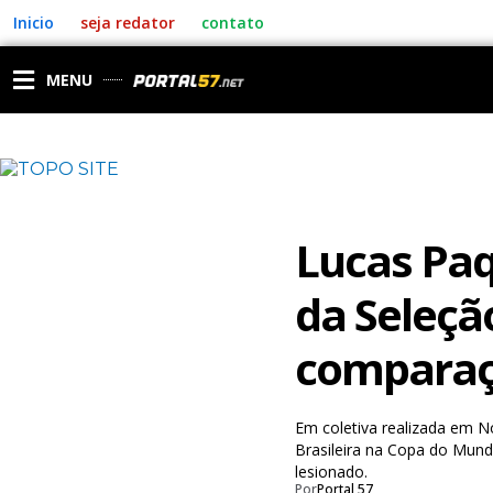
Ir
Inicio
seja redator
contato
para
o
conteúdo
MENU
Lucas Paq
da Seleção
comparaç
Em coletiva realizada em N
Brasileira na Copa do Mund
lesionado.
Por
Portal 57