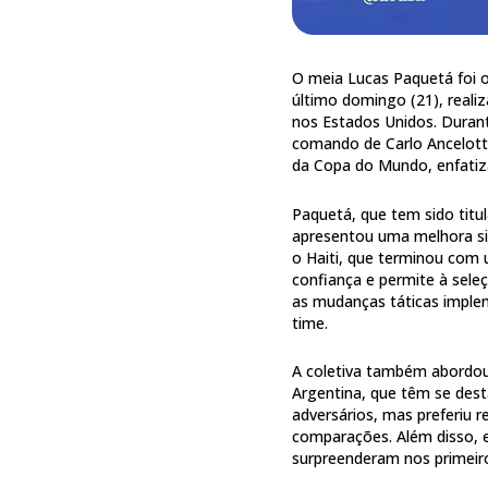
O meia Lucas Paquetá foi o
último domingo (21), reali
nos Estados Unidos. Duran
comando de Carlo Ancelotti
da Copa do Mundo, enfatiz
Paquetá, que tem sido titu
apresentou uma melhora si
o Haiti, que terminou com u
confiança e permite à sel
as mudanças táticas implem
time.
A coletiva também abordo
Argentina, que têm se des
adversários, mas preferiu r
comparações. Além disso, e
surpreenderam nos primeiro