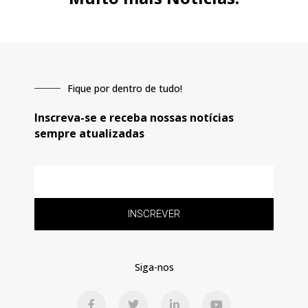
Fique por dentro de tudo!
Inscreva-se e receba nossas notícias
sempre atualizadas
E-
mail
INSCREVER
Siga-nos
F
T
L
Y
a
w
i
o