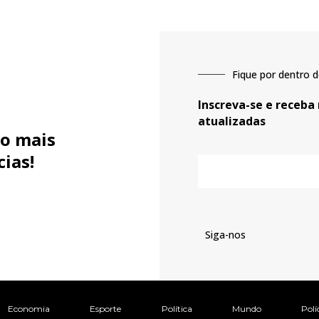
Fique por dentro d
Inscreva-se e receba
atualizadas
o mais
cias!
E-
mail
Siga-nos
Economia
Esporte
Política
Mundo
Polí