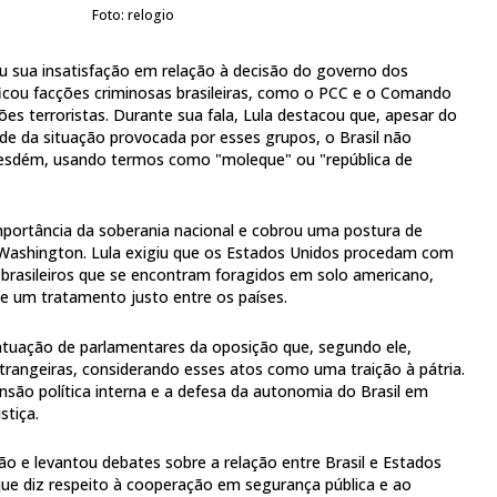
Foto: relogio
u sua insatisfação em relação à decisão do governo dos
ficou facções criminosas brasileiras, como o PCC e o Comando
s terroristas. Durante sua fala, Lula destacou que, apesar do
e da situação provocada por esses grupos, o Brasil não
desdém, usando termos como "moleque" ou "república de
mportância da soberania nacional e cobrou uma postura de
e Washington. Lula exigiu que os Estados Unidos procedam com
 brasileiros que se encontram foragidos em solo americano,
e um tratamento justo entre os países.
a atuação de parlamentares da oposição que, segundo ele,
strangeiras, considerando esses atos como uma traição à pátria.
ensão política interna e a defesa da autonomia do Brasil em
stiça.
o e levantou debates sobre a relação entre Brasil e Estados
ue diz respeito à cooperação em segurança pública e ao