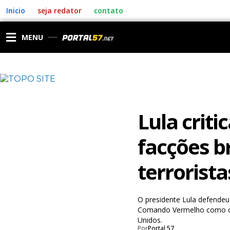
Ir
Inicio
seja redator
contato
para
o
conteúdo
MENU
Lula criti
facções b
terrorist
O presidente Lula defendeu 
Comando Vermelho como org
Unidos.
Por
Portal 57