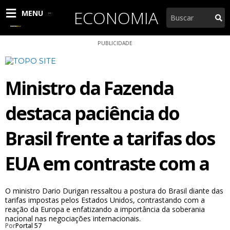
Ir
ECONOMIA
Pesquisar
MENU
para
o
conteúdo
PUBLICIDADE
Ministro da Fazenda
destaca paciência do
Brasil frente a tarifas dos
EUA em contraste com a
O ministro Dario Durigan ressaltou a postura do Brasil diante das
tarifas impostas pelos Estados Unidos, contrastando com a
reação da Europa e enfatizando a importância da soberania
nacional nas negociações internacionais.
Por
Portal 57