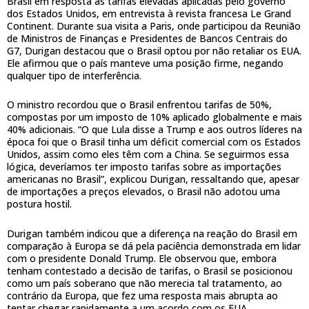
Brasil em resposta às tarifas elevadas aplicadas pelo governo
dos Estados Unidos, em entrevista à revista francesa Le Grand
Continent. Durante sua visita a Paris, onde participou da Reunião
de Ministros de Finanças e Presidentes de Bancos Centrais do
G7, Durigan destacou que o Brasil optou por não retaliar os EUA.
Ele afirmou que o país manteve uma posição firme, negando
qualquer tipo de interferência.
O ministro recordou que o Brasil enfrentou tarifas de 50%,
compostas por um imposto de 10% aplicado globalmente e mais
40% adicionais. “O que Lula disse a Trump e aos outros líderes na
época foi que o Brasil tinha um déficit comercial com os Estados
Unidos, assim como eles têm com a China. Se seguirmos essa
lógica, deveríamos ter imposto tarifas sobre as importações
americanas no Brasil”, explicou Durigan, ressaltando que, apesar
de importações a preços elevados, o Brasil não adotou uma
postura hostil.
Durigan também indicou que a diferença na reação do Brasil em
comparação à Europa se dá pela paciência demonstrada em lidar
com o presidente Donald Trump. Ele observou que, embora
tenham contestado a decisão de tarifas, o Brasil se posicionou
como um país soberano que não merecia tal tratamento, ao
contrário da Europa, que fez uma resposta mais abrupta ao
tentar chegar rapidamente a um acordo com os EUA.