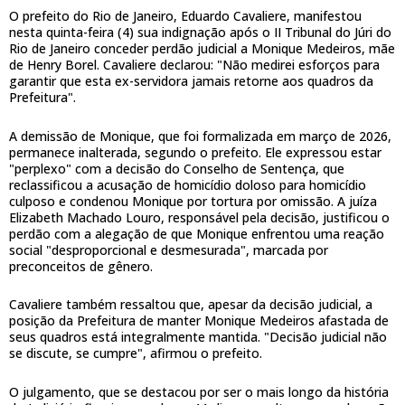
O prefeito do Rio de Janeiro, Eduardo Cavaliere, manifestou
nesta quinta-feira (4) sua indignação após o II Tribunal do Júri do
Rio de Janeiro conceder perdão judicial a Monique Medeiros, mãe
de Henry Borel. Cavaliere declarou: "Não medirei esforços para
garantir que esta ex-servidora jamais retorne aos quadros da
Prefeitura".
A demissão de Monique, que foi formalizada em março de 2026,
permanece inalterada, segundo o prefeito. Ele expressou estar
"perplexo" com a decisão do Conselho de Sentença, que
reclassificou a acusação de homicídio doloso para homicídio
culposo e condenou Monique por tortura por omissão. A juíza
Elizabeth Machado Louro, responsável pela decisão, justificou o
perdão com a alegação de que Monique enfrentou uma reação
social "desproporcional e desmesurada", marcada por
preconceitos de gênero.
Cavaliere também ressaltou que, apesar da decisão judicial, a
posição da Prefeitura de manter Monique Medeiros afastada de
seus quadros está integralmente mantida. "Decisão judicial não
se discute, se cumpre", afirmou o prefeito.
O julgamento, que se destacou por ser o mais longo da história