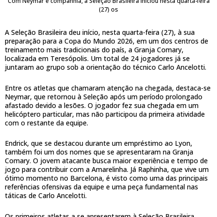
Com Neymar e companhia, a Seleção Brasileira iniciou nesta quarta-feira
(27) os
A Seleção Brasileira deu início, nesta quarta-feira (27), à sua
preparação para a Copa do Mundo 2026, em um dos centros de
treinamento mais tradicionais do país, a Granja Comary,
localizada em Teresópolis. Um total de 24 jogadores já se
juntaram ao grupo sob a orientação do técnico Carlo Ancelotti.
Entre os atletas que chamaram atenção na chegada, destaca-se
Neymar, que retornou à Seleção após um período prolongado
afastado devido a lesões. O jogador fez sua chegada em um
helicóptero particular, mas não participou da primeira atividade
com o restante da equipe.
Endrick, que se destacou durante um empréstimo ao Lyon,
também foi um dos nomes que se apresentaram na Granja
Comary. O jovem atacante busca maior experiência e tempo de
jogo para contribuir com a Amarelinha. Já Raphinha, que vive um
ótimo momento no Barcelona, é visto como uma das principais
referências ofensivas da equipe e uma peça fundamental nas
táticas de Carlo Ancelotti.
Os primeiros atletas a se apresentarem à Seleção Brasileira