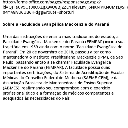
https://forms.office.com/pages/responsepage.aspx?
id=QJTaUV5Os0eOXEgX9vQ8BJ2ZLrHrie9Lm_j6NKNlPKNUMzEyS
04r1v8ivU6UB6H-dgg&route=shorturl
Sobre a Faculdade Evangélica Mackenzie do Paraná
Uma das instituições de ensino mais tradicionais do estado, a
Faculdade Evangélica Mackenzie do Paraná (FEMPAR) iniciou sua
trajetória em 1969 ainda com o nome “Faculdade Evangélica do
Paraná”. Em 20 de novembro de 2018, passou a ter como
mantenedora o Instituto Presbiteriano Mackenzie (IPM), de São
Paulo, passando então a se chamar Faculdade Evangélica
Mackenzie do Paraná (FEMPAR). A faculdade possui duas
importantes certificações, do Sistema de Acreditação de Escolas
Médicas do Conselho Federal de Medicina (SAEME-CFM), e da
Associação Brasileira de Mantenedoras de Ensino Superior
(ABMES), reafirmando seu compromisso com o exercício
profissional ético e a formação de médicos competentes e
adequados às necessidades do País.