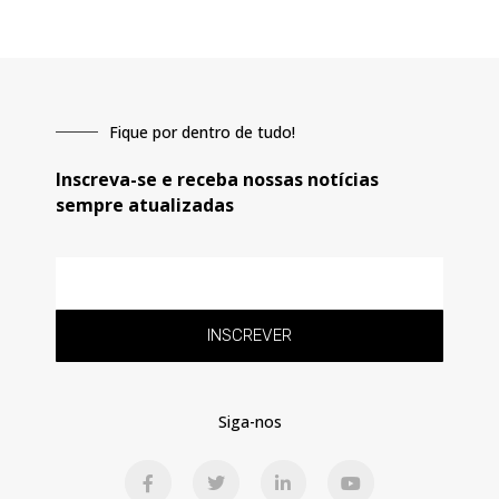
Fique por dentro de tudo!
Inscreva-se e receba nossas notícias
sempre atualizadas
E-
mail
INSCREVER
Siga-nos
F
T
L
Y
a
w
i
o