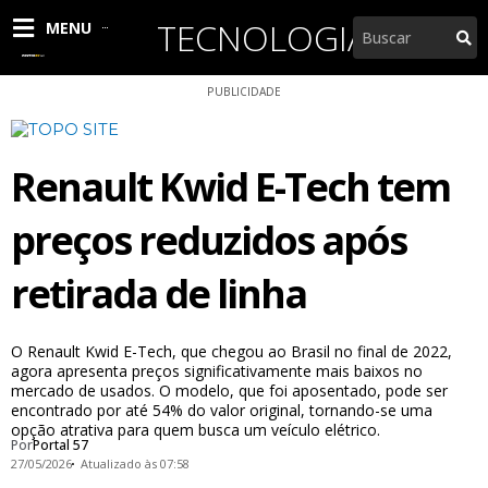
Ir
TECNOLOGIA
Pesquisar
MENU
para
o
conteúdo
PUBLICIDADE
Renault Kwid E-Tech tem
preços reduzidos após
retirada de linha
O Renault Kwid E-Tech, que chegou ao Brasil no final de 2022,
agora apresenta preços significativamente mais baixos no
mercado de usados. O modelo, que foi aposentado, pode ser
encontrado por até 54% do valor original, tornando-se uma
opção atrativa para quem busca um veículo elétrico.
Por
Portal 57
27/05/2026
Atualizado às 07:58