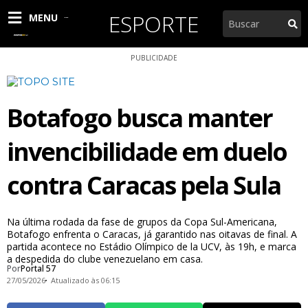
Ir
ESPORTE
Pesquisar
MENU
para
o
conteúdo
PUBLICIDADE
Botafogo busca manter
invencibilidade em duelo
contra Caracas pela Sula
Na última rodada da fase de grupos da Copa Sul-Americana,
Botafogo enfrenta o Caracas, já garantido nas oitavas de final. A
partida acontece no Estádio Olímpico de la UCV, às 19h, e marca
a despedida do clube venezuelano em casa.
Por
Portal 57
27/05/2026
Atualizado às 06:15