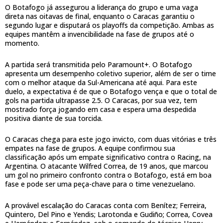
O Botafogo já assegurou a liderança do grupo e uma vaga
direta nas oitavas de final, enquanto o Caracas garantiu o
segundo lugar e disputará os playoffs da competição. Ambas as
equipes mantêm a invencibilidade na fase de grupos até o
momento.
A partida será transmitida pelo Paramount+. O Botafogo
apresenta um desempenho coletivo superior, além de ser o time
com o melhor ataque da Sul-Americana até aqui. Para este
duelo, a expectativa é de que o Botafogo vença e que o total de
gols na partida ultrapasse 2.5. O Caracas, por sua vez, tem
mostrado força jogando em casa e espera uma despedida
positiva diante de sua torcida.
O Caracas chega para este jogo invicto, com duas vitórias e três
empates na fase de grupos. A equipe confirmou sua
classificação após um empate significativo contra o Racing, na
Argentina. O atacante Wilfred Correa, de 19 anos, que marcou
um gol no primeiro confronto contra o Botafogo, está em boa
fase e pode ser uma peça-chave para o time venezuelano.
A provável escalação do Caracas conta com Benítez; Ferreira,
Quintero, Del Pino e Yendis; Larotonda e Gudiño; Correa, Covea