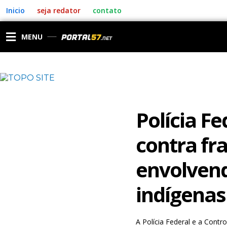
Ir
Inicio
seja redator
contato
para
o
conteúdo
MENU
Polícia Fe
contra fr
envolvend
indígenas
A Polícia Federal e a Contr