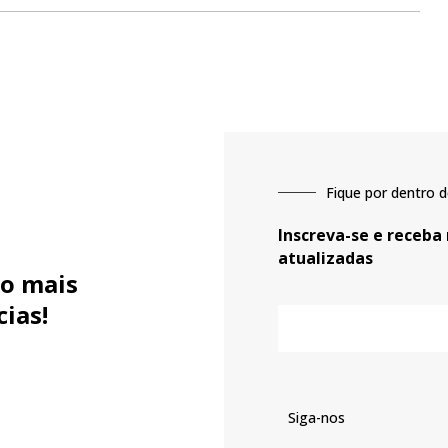
Fique por dentro d
Inscreva-se e receba
atualizadas
o mais
cias!
E-
mail
Siga-nos