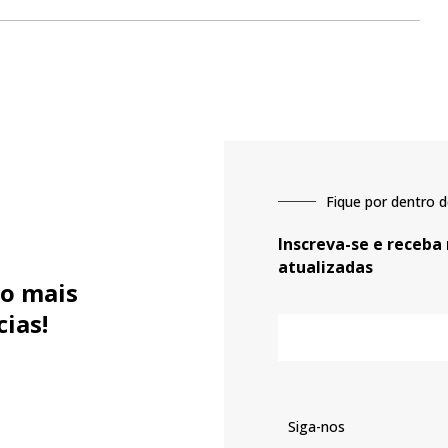
Fique por dentro d
Inscreva-se e receba
atualizadas
o mais
cias!
E-
mail
Siga-nos