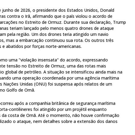
de junho de 2026, o presidente dos Estados Unidos, Donald
as contra o Irã, afirmando que o país violou o acordo de
arcações no Estreito de Ormuz. Durante sua declaração, Trump
ianas teriam lançado pelo menos quatro drones de ataque
vam pela região. Um dos drones teria atingido um navio
os, mas a embarcação continuou sua rota. Os outros três
 e abatidos por forças norte-americanas.
como uma "violação insensata" do acordo, expressando
te tensão no Estreito de Ormuz, uma das rotas mais
o global de petróleo. A situação se intensificou ainda mais na
, quando uma operação coordenada por uma agência marítima
as Nações Unidas (ONU) foi suspensa após relatos de um
no Golfo de Omã.
correu após a companhia britânica de segurança marítima
ta-contêineres foi atingido por um projétil enquanto
s da costa de Omã. Até o momento, não houve confirmação
ealizado o ataque, nem detalhes sobre a extensão dos danos