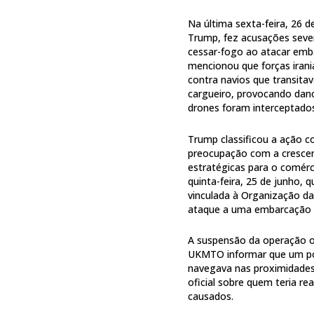
Na última sexta-feira, 26 
Trump, fez acusações sever
cessar-fogo ao atacar emb
mencionou que forças iran
contra navios que transita
cargueiro, provocando dan
drones foram interceptados
Trump classificou a ação 
preocupação com a crescen
estratégicas para o comérci
quinta-feira, 25 de junho
vinculada à Organização d
ataque a uma embarcação 
A suspensão da operação o
UKMTO informar que um por
navegava nas proximidade
oficial sobre quem teria r
causados.