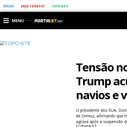
Ir
Inicio
seja redator
contato
para
o
conteúdo
MENU
Tensão no
Trump acu
navios e 
O presidente dos EUA, Don
de Ormuz, afirmando que tr
agrava após a suspensão d
Por
Portal 57